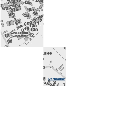
Permalink
:]