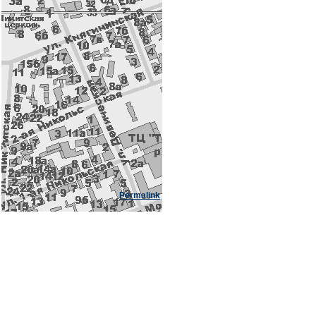
Permalink
:]