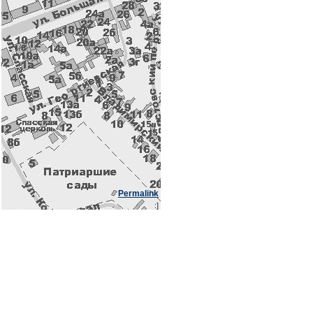
Permalink
:]