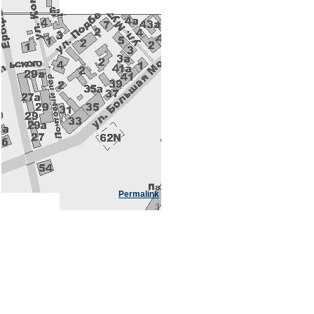
Permalink
:]