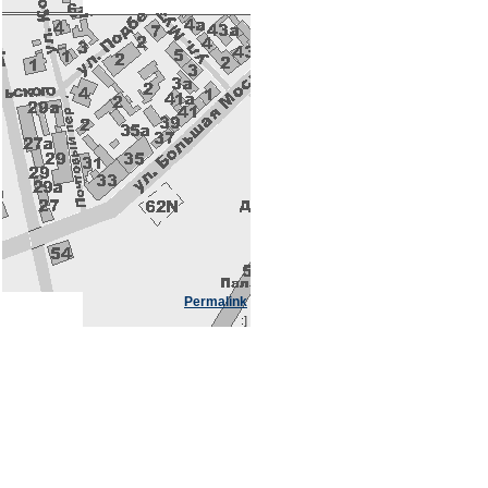
Permalink
:]