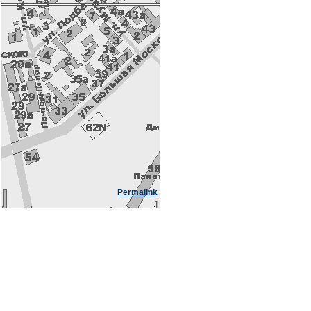
Permalink
:]